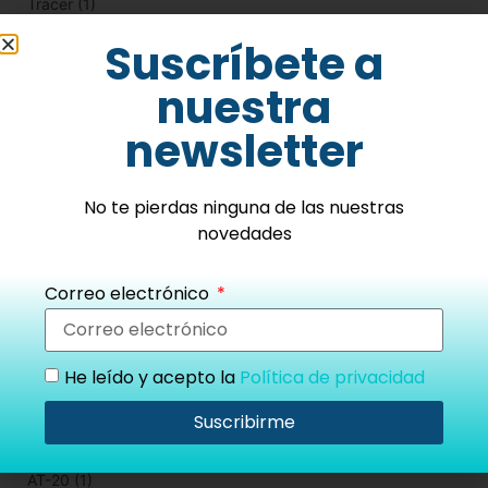
Tracer
(1)
Suscríbete a
Unidad refracción
(14)
nuestra
CSO
(7)
newsletter
Frastema
(1)
Medinstrus
(7)
No te pierdas ninguna de las nuestras
novedades
Ofasa
(2)
Correo electrónico
Ventilete
(1)
Vision Screener HVS-1
(1)
He leído y acepto la
Política de privacidad
Marcas
Suscribirme
AT-20
(1)