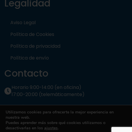
Legalidad
Aviso Legal
Política de Cookies
Política de privacidad
Política de envío
Contacto
Horario 9:00-14:00 (en oficina)
17:00-20:00 (telemáticamente)
OFTÁLMICA INSTRUMENTS SL Avda. Ramón y Cajal,
Utilizamos cookies para ofrecerte la mejor experiencia en
122 41005 Sevilla
nuestra web.
Puedes aprender más sobre qué cookies utilizamos o
954 65 60 54
desactivarlas en los
ajustes
.