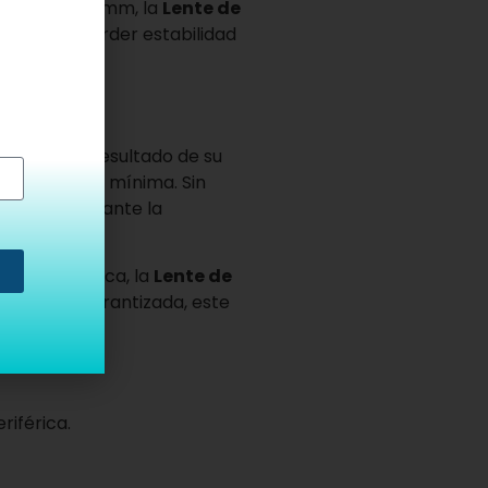
r de sólo 26 mm, la
Lente de
iente sin perder estabilidad
ana. Como resultado de su
n periférica mínima. Sin
 de datos durante la
de cada clínica, la
Lente de
urabilidad garantizada, este
riférica.