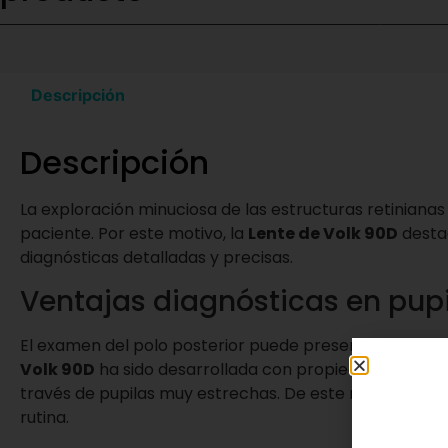
Descripción
Descripción
La exploración minuciosa de las estructuras retinianas 
paciente. Por este motivo, la
Lente de Volk 90D
destac
diagnósticas detalladas y precisas.
Ventajas diagnósticas en pupi
El examen del polo posterior puede presentar grandes 
Volk 90D
ha sido desarrollada con propiedades ópticas
través de pupilas muy estrechas. De este modo, se re
rutina.