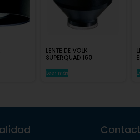
K
LENTE DE VOLK
L
SUPERQUAD 160
Leer más
L
alidad
Contac