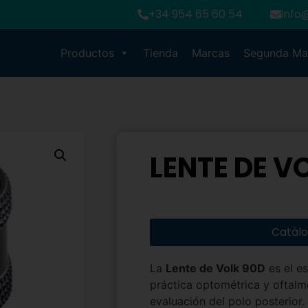
+34 954 65 60 54
info
Productos
Tienda
Marcas
Segunda M
LENTE DE V
Catál
La
Lente de Volk 90D
es el es
práctica optométrica y oftalm
evaluación del polo posterior.