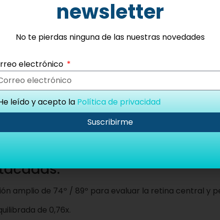
ventajoso en el gabinete. Gracias a su diámetro exterio
newsletter
manipulación ágil y dinámica entre los párpados del pac
No te pierdas ninguna de las nuestras novedades
 en el gabinete
rreo electrónico
tal para detectar patologías maculares de forma tempr
orciona un campo dinámico excepcional con una distorsió
rabajo óptima agiliza de manera significativa el registro
He leído y acepto la
Política de privacidad
Suscribirme
én forman parte de este modelo. Para adaptarse al estilo 
rentes. Si buscas un rendimiento clínico superior y una d
hendidura.
stacadas:
 amplio de 74º / 89º para evaluar la retina central y pe
ilibrada de 0,76x.