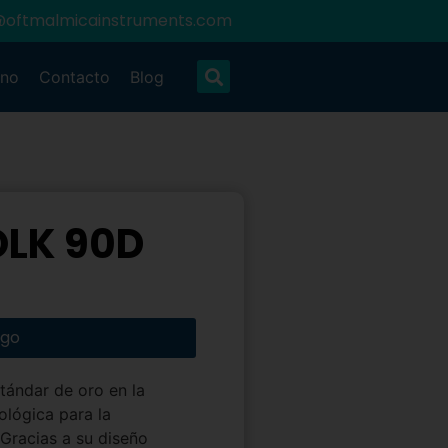
@oftmalmicainstruments.com
ano
Contacto
Blog
OLK 90D
ogo
tándar de oro en la
ológica para la
 Gracias a su diseño