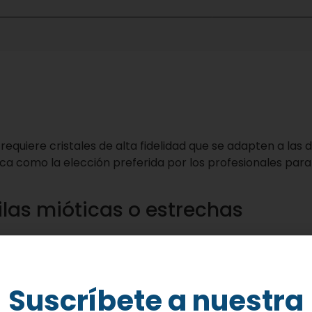
requiere cristales de alta fidelidad que se adapten a las 
a como la elección preferida por los profesionales para 
las mióticas o estrechas
dificultades cuando el paciente muestra una miosis sever
 especiales que permiten la visualización de la mácula y 
duce notablemente la necesidad de aplicar fármacos midr
Suscríbete a nuestra