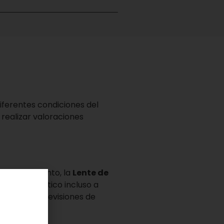
diferentes condiciones del
realizar valoraciones
a. Por lo tanto, la
Lente de
el nervio óptico incluso a
iáticos en revisiones de