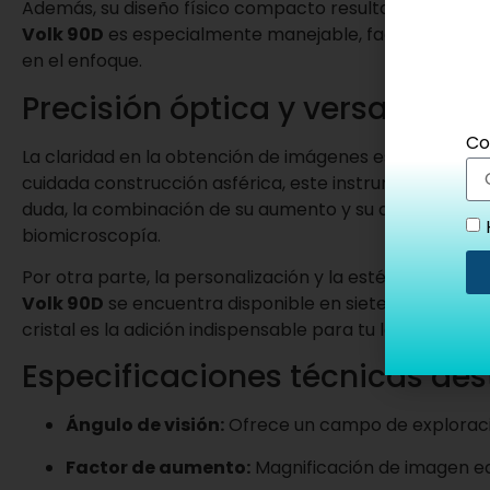
Además, su diseño físico compacto resulta sumamente 
Volk 90D
es especialmente manejable, facilitando una 
en el enfoque.
Precisión óptica y versatilidad
Co
La claridad en la obtención de imágenes es fundamen
cuidada construcción asférica, este instrumento prop
duda, la combinación de su aumento y su distancia de t
biomicroscopía.
Por otra parte, la personalización y la estética tambi
Volk 90D
se encuentra disponible en siete colores dife
cristal es la adición indispensable para tu lámpara de 
Especificaciones técnicas de
Ángulo de visión:
Ofrece un campo de exploración
Factor de aumento:
Magnificación de imagen equ