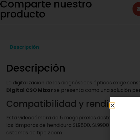
Comparte nuestro
producto
Descripción
Descripción
La digitalización de los diagnósticos ópticos exige sens
Digital CSO Mizar
se presenta como una solución perf
Compatibilidad y rendimient
Esta videocámara de 5 megapíxeles destaca por su versa
las lámparas de hendidura SL9800, SL9900 y SL99K Elit
sistemas de tipo Zoom.