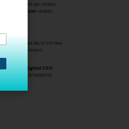
o de 72dB, el ojo clínico
ital CSO Mizar
realiza
ínimos detalles de la córnea
e realiza de manera
iente.
la
Cámara Digital CSO
 los datos en el sistema