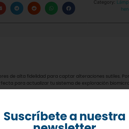
Category:
Lámp
hen
ores de alta fidelidad para captar alteraciones sutiles. Po
ecta para actualizar tu sistema de exploración biomicr
o con lámparas de hendidura
tilidad clínica. Por lo tanto, la
Cámara Digital CSO M
Suscríbete a nuestra
e de CSO. El dispositivo ofrece un rendimiento excelente 
newsletter