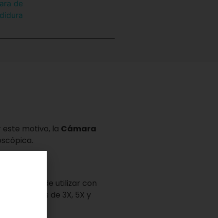
ara de
didura
r este motivo, la
Cámara
oscópica.
izar
se puede utilizar con
con aumentos de 3X, 5X y