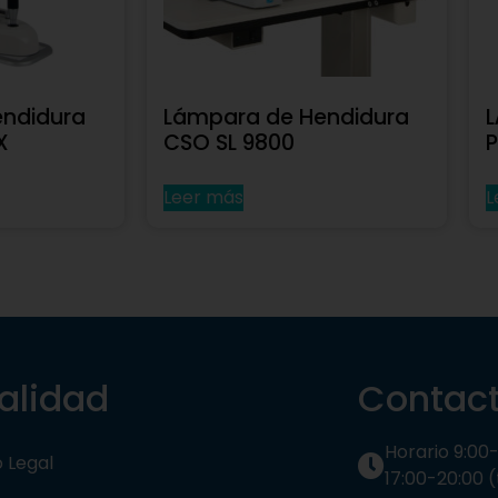
ndidura
Lámpara de Hendidura
X
CSO SL 9800
P
Leer más
L
alidad
Contac
Horario 9:00-
o Legal
17:00-20:00