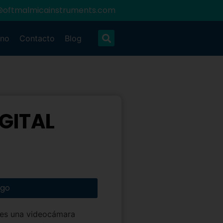
@oftmalmicainstruments.com
ano
Contacto
Blog
GITAL
ogo
es una videocámara